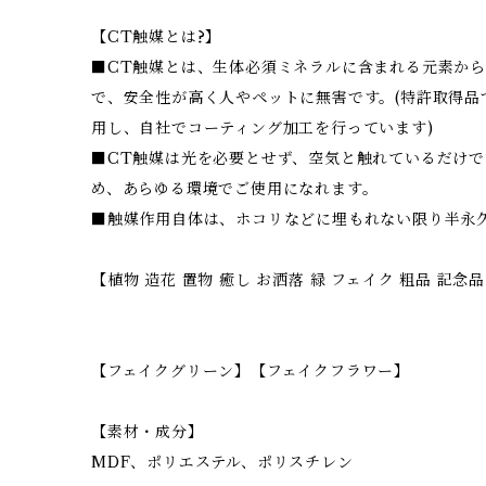
【CT触媒とは?】
■CT触媒とは、生体必須ミネラルに含まれる元素か
で、安全性が高く人やペットに無害です。(特許取得品
用し、自社でコーティング加工を行っています)
■CT触媒は光を必要とせず、空気と触れているだけ
め、あらゆる環境でご使用になれます。
■触媒作用自体は、ホコリなどに埋もれない限り半永
【植物 造花 置物 癒し お洒落 緑 フェイク 粗品 記念
【フェイクグリーン】【フェイクフラワー】
【素材・成分】
MDF、ポリエステル、ポリスチレン