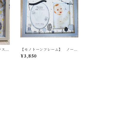
ラスト
【モノトーンフレーム】 ノード
ベビー
ポルテ 手形足型 フォトフレー
¥3,850
）！！
ム