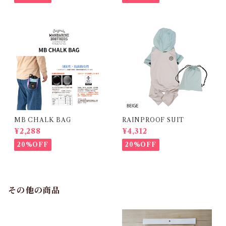
MB CHALK BAG
RAINPROOF SUIT
¥2,288
¥4,312
20%OFF
20%OFF
その他の商品