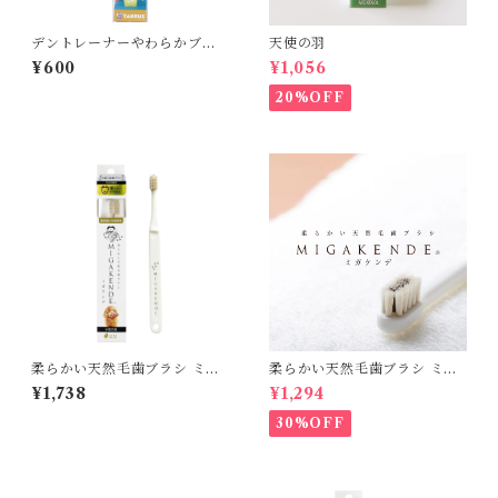
デントレーナーやわらかブラ
天使の羽
シ（旧絵柄）
¥600
¥1,056
20%OFF
柔らかい天然毛歯ブラシ ミガ
柔らかい天然毛歯ブラシ ミガ
ケンデ 小型犬用 柔らかいヤギ
ケンデ 小型犬用 斜めカット植
¥1,738
¥1,294
植毛
毛（ヤギ&ウマ）
30%OFF