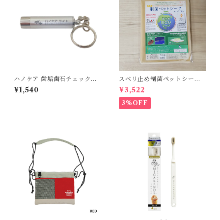
ハノケア 歯垢歯石チェックラ
スベリ止め制菌ペットシーツ
イト
プレミアII【Ｌ】
¥1,540
¥3,522
3%OFF