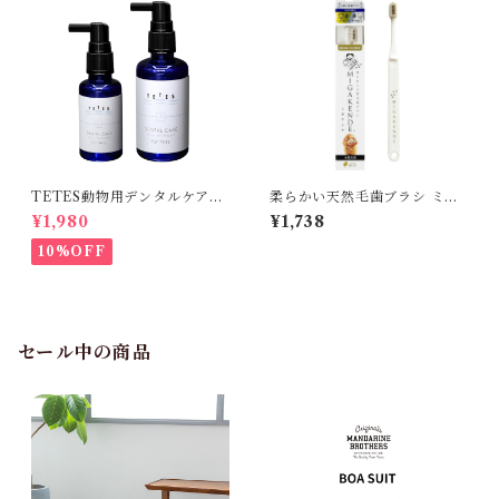
TETES動物用デンタルケア
柔らかい天然毛歯ブラシ ミガ
50ml
ケンデ 小型犬用 ヤギ＆ウマ植
¥1,980
¥1,738
毛
10%OFF
セール中の商品