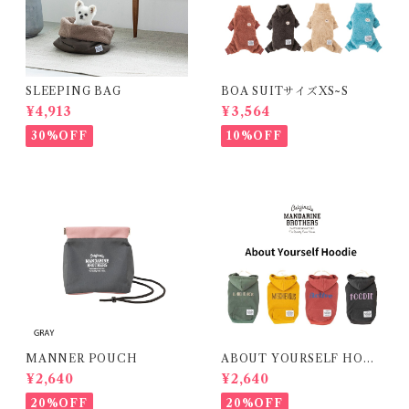
SLEEPING BAG
BOA SUITサイズXS~S
¥4,913
¥3,564
30%OFF
10%OFF
MANNER POUCH
ABOUT YOURSELF HOOD
IE
¥2,640
¥2,640
20%OFF
20%OFF