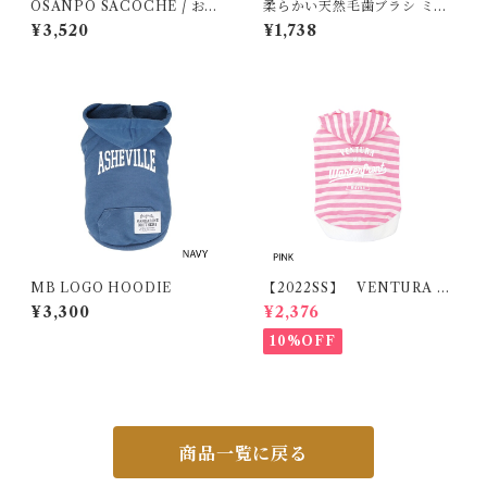
OSANPO SACOCHE / お散
柔らかい天然毛歯ブラシ ミガ
歩サコッシュ
ケンデ 小型犬用 ヤギ＆ウマ植
¥3,520
¥1,738
毛
MB LOGO HOODIE
【2022SS】 VENTURA B
EACH HOODIE
¥3,300
¥2,376
10%OFF
商品一覧に戻る