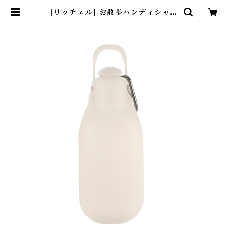
[リッチェル] お散歩ハンディシャワ
ー M アイボリー | わんダフル・ラ
イフサポート Harmony Online
Shop