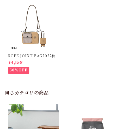
ROPE JOINT BAG2022秋冬
新作
¥4,158
30%OFF
同じカテゴリの商品