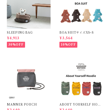
SLEEPING BAG
BOA SUITサイズXS~S
¥4,913
¥3,564
30%OFF
10%OFF
MANNER POUCH
ABOUT YOURSELF HOOD
IE
¥2,640
¥2,640