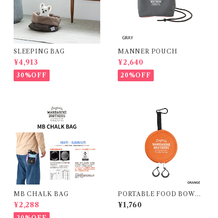
SLEEPING BAG
MANNER POUCH
¥4,913
¥2,640
30%OFF
20%OFF
MB CHALK BAG
PORTABLE FOOD BOWL /
ポータブルフードボウル
¥2,288
¥1,760
20%OFF