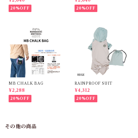
20%OFF
20%OFF
MB CHALK BAG
RAINPROOF SUIT
¥2,288
¥4,312
20%OFF
20%OFF
その他の商品