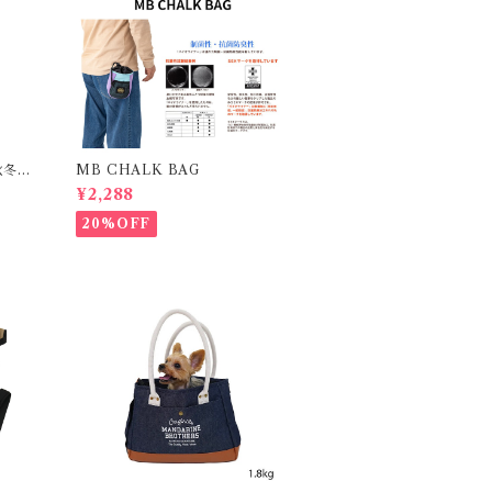
2秋冬新
MB CHALK BAG
¥2,288
20%OFF