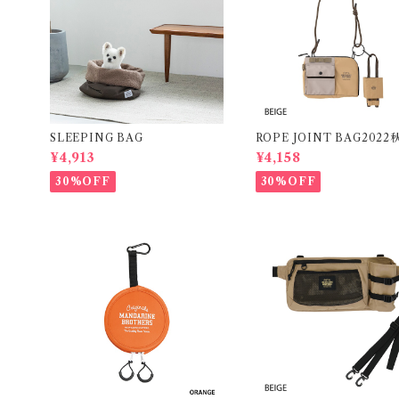
SLEEPING BAG
ROPE JOINT BAG202
作
¥4,913
¥4,158
30%OFF
30%OFF